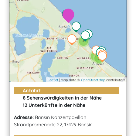
4
2
3
Leaflet
| map data ©
OpenStreetMap
contributors
Anfahrt
8 Sehenswürdigkeiten in der Nähe
12 Unterkünfte in der Nähe
Adresse:
Bansin Konzertpavillon
|
Strandpromenade 22, 17429 Bansin