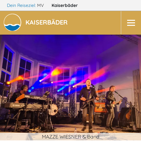
Dein Reiseziel:
MV
Kaiserbäder
KAISERBÄDER
MAZZE WIESNER & Band