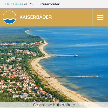
Dein Reiseziel:
MV
Kaiserbäder
KAISERBÄDER
Geschichte Kaiserbäder