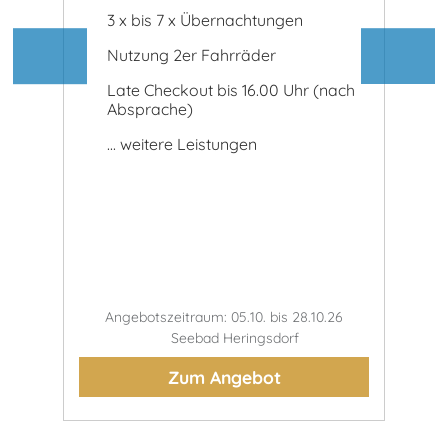
3 x bis 7 x Übernachtungen
3 
Nutzung 2er Fahrräder
N
Late Checkout bis 16.00 Uhr (nach
La
Absprache)
A
... weitere Leistungen
..
.27
Angebotszeitraum: 05.10. bis 28.10.26
Ange
Seebad Heringsdorf
Zum Angebot