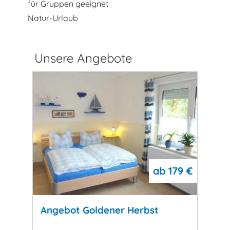
für Gruppen geeignet
Natur-Urlaub
Unsere Angebote
ab
179 €
b
319 €
Angebot Goldener Herbst
Ange