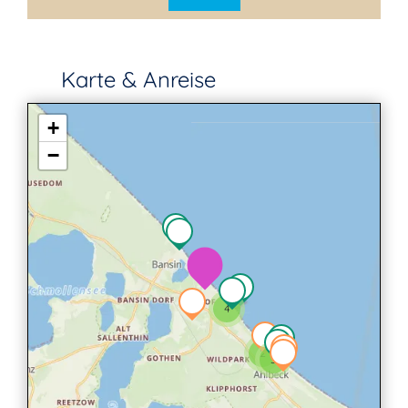
Karte & Anreise
+
−
4
2
3