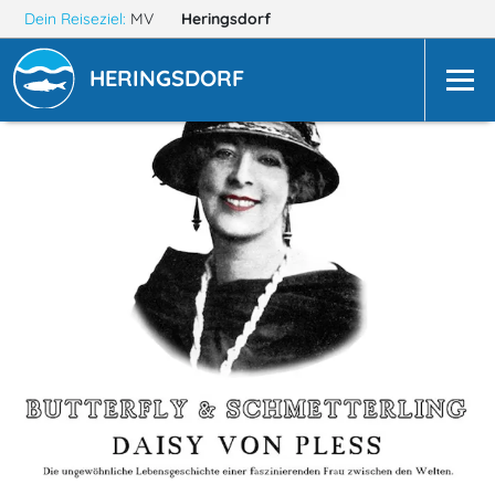
Dein Reiseziel:
MV
Heringsdorf
HERINGSDORF