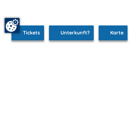
Tickets
Unterkunft?
Karte
www.heringsdorf.m-vp.de ist Teil von
mvp.de - Urlaub & Freizeit
© 2026
MANET Marketing GmbH