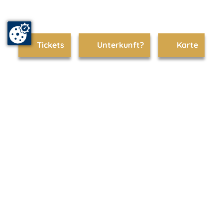
Tickets
Unterkunft?
Karte
www.kaiserbaeder.de ist Teil von
mvp.de - Urlaub & Freizeit
© 2026
MANET Marketing GmbH
Newsletter