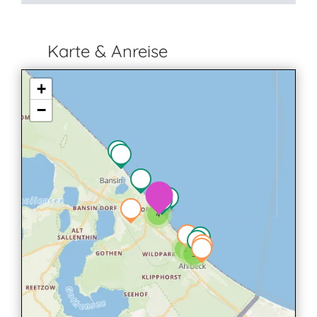
Karte & Anreise
+
−
4
2
3