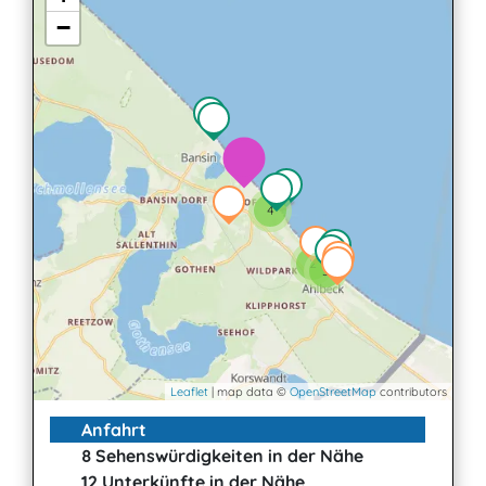
−
4
2
3
Leaflet
| map data ©
OpenStreetMap
contributors
Anfahrt
8 Sehenswürdigkeiten in der Nähe
12 Unterkünfte in der Nähe