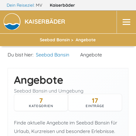
Dein Reiseziel:
MV
Kaiserbäder
KAISERBÄDER
Seebad Bansin >
Angebote
Du bist hier:
Seebad Bansin
Angebote
Angebote
Seebad Bansin und Umgebung
7
17
KATEGORIEN
EINTRÄGE
Finde aktuelle Angebote im Seebad Bansin für
Urlaub, Kurzreisen und besondere Erlebnisse.