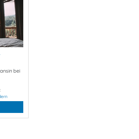
&
ansin bei
:
dern