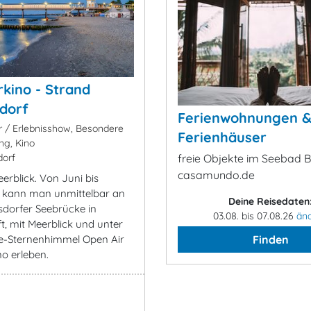
ino - Strand
dorf
Ferienwohnungen 
 / Erlebnisshow, Besondere
Ferienhäuser
ng, Kino
orf
freie Objekte im Seebad B
casamundo.de
erblick. Von Juni bis
 kann man unmittelbar an
Deine Reisedaten
sdorfer Seebrücke in
03.08. bis 07.08.26
än
ft, mit Meerblick und unter
e-Sternenhimmel Open Air
Finden
o erleben.