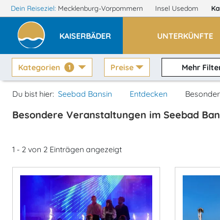
Dein Reiseziel:
Mecklenburg-Vorpommern
Insel Usedom
Ka
KAISERBÄDER
UNTERKÜNFTE
Kategorien
Preise
Mehr Filte
1
Du bist hier:
Seebad Bansin
Entdecken
Besonder
Besondere Veranstaltungen im Seebad Ban
1 - 2 von 2 Einträgen angezeigt