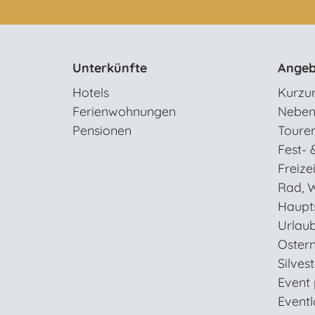
Unterkünfte
Angeb
Hotels
Kurzu
Ferienwohnungen
Neben
Pensionen
Toure
Fest- 
Freizei
Rad, W
Haupt
Urlaub
Oster
Silves
Event
Eventl