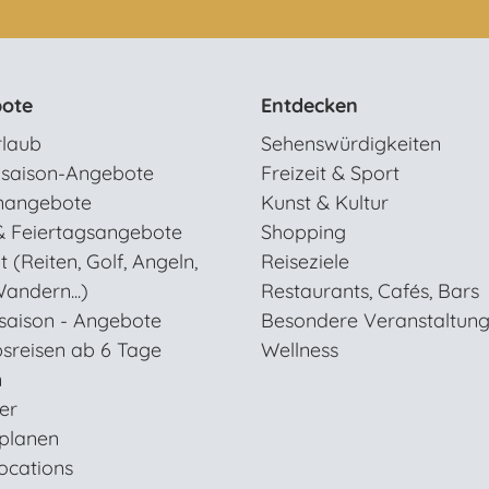
ote
Entdecken
rlaub
Sehenswürdigkeiten
saison-Angebote
Freizeit & Sport
nangebote
Kunst & Kultur
& Feiertagsangebote
Shopping
t (Reiten, Golf, Angeln,
Reiseziele
andern...)
Restaurants, Cafés, Bars
saison - Angebote
Besondere Veranstaltun
sreisen ab 6 Tage
Wellness
n
ter
 planen
ocations