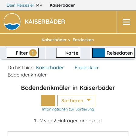
Dein Reiseziel:
MV
Kaiserbäder
KAISERBÄDER
Kaiserbäder >
Entdecken
Filter
1
Karte
Reisedaten
Du bist hier:
Kaiserbäder
Entdecken
Bodendenkmäler
Bodendenkmäler in Kaiserbäder
Sortieren
Informationen zur Sortierung
1 - 2 von 2 Einträgen angezeigt