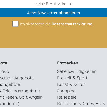
Jetzt Newsletter
abonnieren
Ich akzeptiere die
Datenschutzerklärung
.
ote
Entdecken
rlaub
Sehenswürdigkeiten
saison-Angebote
Freizeit & Sport
nangebote
Kunst & Kultur
& Feiertagsangebote
Shopping
t (Reiten, Golf, Angeln,
Reiseziele
andern...)
Restaurants, Cafés, Bars