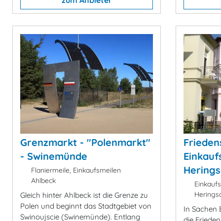
Grenzmarkt - "Polenmarkt"
Frieden
- Swinemünde
Einkauf
Herings
Flaniermeile, Einkaufsmeilen
Ahlbeck
Einkaufs
Heringsd
Gleich hinter Ahlbeck ist die Grenze zu
Polen und beginnt das Stadtgebiet von
In Sachen 
Swinoujscie (Swinemünde). Entlang
die Frieden