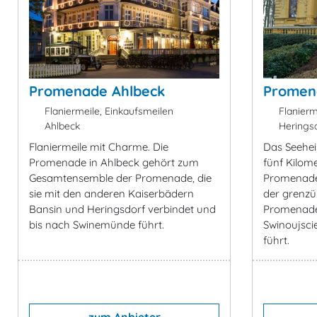
Promenade Ahlbeck
Promen
Flaniermeile, Einkaufsmeilen
Flanierm
Ahlbeck
Heringsd
Flaniermeile mit Charme. Die
Das Seehei
Promenade in Ahlbeck gehört zum
fünf Kilome
Gesamtensemble der Promenade, die
Promenade 
sie mit den anderen Kaiserbädern
der grenzü
Bansin und Heringsdorf verbindet und
Promenade
bis nach Swinemünde führt.
Swinoujsci
führt.
zum Anbieter