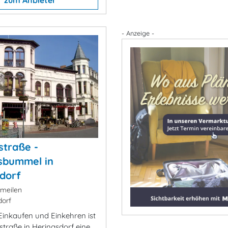
- Anzeige -
straße -
sbummel in
dorf
meilen
orf
Einkaufen und Einkehren ist
straße in Heringsdorf eine