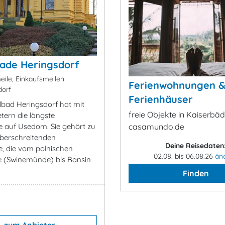
ade Heringsdorf
eile, Einkaufsmeilen
Ferienwohnungen 
orf
Ferienhäuser
lbad Heringsdorf hat mit
freie Objekte in Kaiserbäd
tern die längste
auf Usedom. Sie gehört zu
casamundo.de
berschreitenden
Deine Reisedaten
, die vom polnischen
02.08. bis 06.08.26
än
e (Swinemünde) bis Bansin
Finden
zum Anbieter