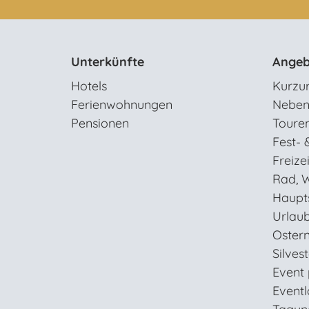
Unterkünfte
Angeb
Hotels
Kurzu
Ferienwohnungen
Neben
Pensionen
Toure
Fest- 
Freizei
Rad, W
Haupt
Urlaub
Oster
Silves
Event
Eventl