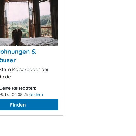
wohnungen &
äuser
kte in Kaiserbäder bei
o.de
Deine Reisedaten:
08. bis 06.08.26
ändern
Finden