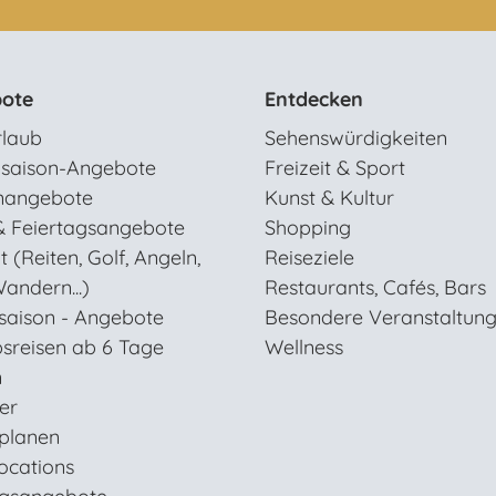
ote
Entdecken
rlaub
Sehenswürdigkeiten
saison-Angebote
Freizeit & Sport
nangebote
Kunst & Kultur
& Feiertagsangebote
Shopping
t (Reiten, Golf, Angeln,
Reiseziele
andern...)
Restaurants, Cafés, Bars
saison - Angebote
Besondere Veranstaltun
sreisen ab 6 Tage
Wellness
n
ter
 planen
ocations