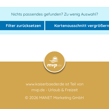
Nichts passendes gefunden? Zu wenig Auswahl?
Filter zurücksetzen
Kartenausschnitt vergrößer
www.kaiserbaeder.de ist Teil von
mvp.de - Urlaub & Freizeit
© 2026
MANET Marketing GmbH