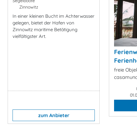
Segelboote
Zinnowitz
In einer kleinen Bucht im Achterwasser
gelegen, bietet der Hafen von
Zinnowitz maritime Betätigung
vielfältigster Art.
Ferien
Ferienh
freie Obje
casamund
01.
zum Anbieter