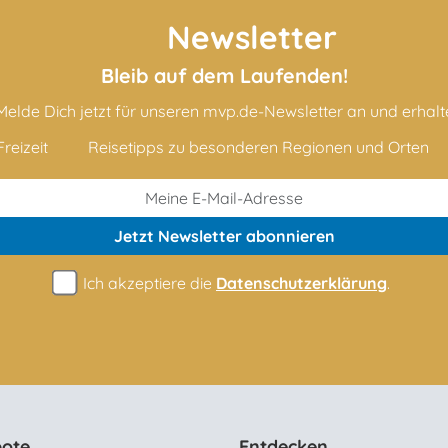
Newsletter
Bleib auf dem Laufenden!
Melde Dich jetzt für unseren mvp.de-Newsletter an und erhalt
reizeit
Reisetipps zu besonderen Regionen und Orten
Jetzt Newsletter
abonnieren
Ich akzeptiere die
Datenschutzerklärung
.
ote
Entdecken