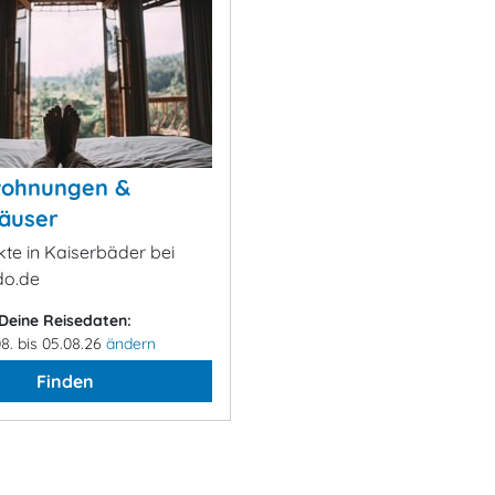
wohnungen &
äuser
kte in Kaiserbäder bei
o.de
Deine Reisedaten:
08. bis 05.08.26
ändern
Finden