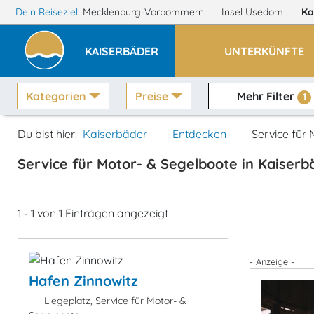
Dein Reiseziel:
Mecklenburg-Vorpommern
Insel Usedom
Ka
KAISERBÄDER
UNTERKÜNFTE
Kategorien
Preise
Mehr Filter
1
Du bist hier:
Kaiserbäder
Entdecken
Service für
Service für Motor- & Segelboote in Kaiserb
1 - 1 von 1 Einträgen angezeigt
- Anzeige -
Hafen Zinnowitz
Liegeplatz, Service für Motor- &