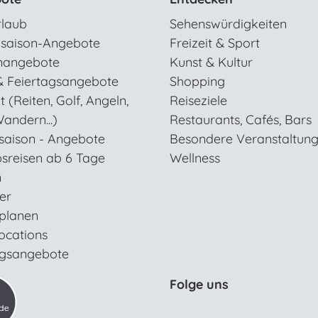
rlaub
Sehenswürdigkeiten
saison-Angebote
Freizeit & Sport
nangebote
Kunst & Kultur
& Feiertagsangebote
Shopping
t (Reiten, Golf, Angeln,
Reiseziele
andern...)
Restaurants, Cafés, Bars
saison - Angebote
Besondere Veranstaltun
sreisen ab 6 Tage
Wellness
n
ter
 planen
ocations
gsangebote
Folge uns