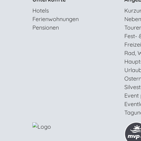
Hotels
Kurzu
Ferienwohnungen
Neben
Pensionen
Toure
Fest- 
Freizei
Rad, W
Haupt
Urlaub
Oster
Silves
Event
Eventl
Tagun